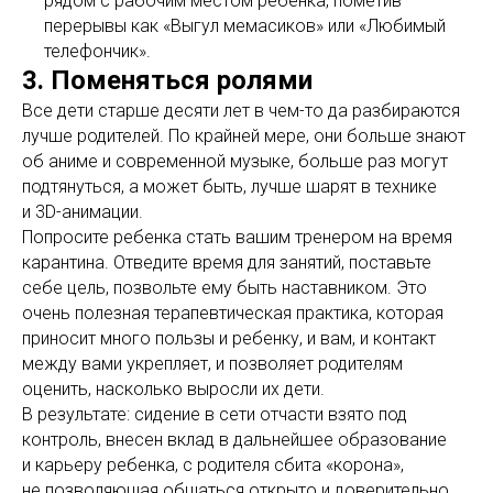
рядом с рабочим местом ребенка, пометив
перерывы как «Выгул мемасиков» или «Любимый
телефончик».
3. Поменяться ролями
Все дети старше десяти лет в чем-то да разбираются
лучше родителей. По крайней мере, они больше знают
об аниме и современной музыке, больше раз могут
подтянуться, а может быть, лучше шарят в технике
и 3D-анимации.
Попросите ребенка стать вашим тренером на время
карантина. Отведите время для занятий, поставьте
себе цель, позвольте ему быть наставником. Это
очень полезная терапевтическая практика, которая
приносит много пользы и ребенку, и вам, и контакт
между вами укрепляет, и позволяет родителям
оценить, насколько выросли их дети.
В результате: сидение в сети отчасти взято под
контроль, внесен вклад в дальнейшее образование
и карьеру ребенка, с родителя сбита «корона»,
не позволяющая общаться открыто и доверительно.