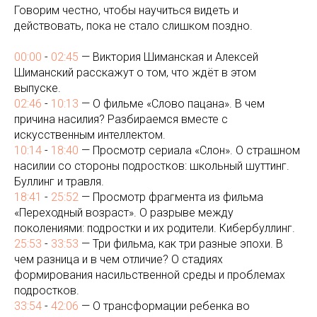
Говорим честно, чтобы научиться видеть и
действовать, пока не стало слишком поздно.
00:00
-
02:45
— Виктория Шиманская и Алексей
Шиманский расскажут о том, что ждёт в этом
выпуске.
02:46
-
10:13
— О фильме «Слово пацана». В чем
причина насилия? Разбираемся вместе с
искусственным интеллектом.
10:14
-
18:40
— Просмотр сериала «Слон». О страшном
насилии со стороны подростков: школьный шуттинг.
Буллинг и травля.
18:41
-
25:52
— Просмотр фрагмента из фильма
«Переходный возраст». О разрыве между
поколениями: подростки и их родители. Кибербуллинг.
25:53
-
33:53
— Три фильма, как три разные эпохи. В
чем разница и в чем отличие? О стадиях
формирования насильственной среды и проблемах
подростков.
33:54
-
42:06
— О трансформации ребенка во