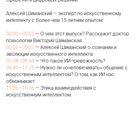
Алексей Шиманский — эксперт по искусственному
интеллекту с более чем 15-летним опытом.
00:00
-
00:55
— О чем этот выпуск? Расскажет доктор
психологии Виктория Шиманская.
00:56
-
05:37
— Алексей Шиманский о сознании и
эволюции искусственного интеллекта.
05:38
-
08:44
— Что такое ИИ-тревожность?
08:45
-
11:25
— Нужно ли «очеловечивать» общение с
искусственным интеллектом? О том, как ИИ нас
обманывает.
11:26
-
16:36
— Этика взаимодействия с
искусственным интеллектом.