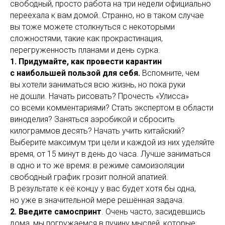
свободный, просто работа на три недели официально
переехала к вам домой. Странно, но в таком случае
вы тоже можете столкнуться с некоторыми
сложностями, такие как прокрастинация,
перегруженность планами и день сурка.
1. Придумайте, как провести карантин
с наибольшей пользой для себя.
Вспомните, чем
вы хотели заниматься всю жизнь, но пока руки
не дошли. Начать рисовать? Прочесть «Улисса»
со всеми комментариями? Стать экспертом в области
виноделия? Заняться аэробикой и сбросить
килограммов десять? Начать учить китайский?
Выберите максимум три цели и каждой из них уделяйте
время, от 15 минут в день до часа. Лучше заниматься
в одно и то же время: в режиме самоизоляции
свободный график грозит полной апатией.
В результате к её концу у вас будет хотя бы одна,
но уже в значительной мере решённая задача.
2. Введите самоспринт
. Очень часто, засидевшись
дома, мы погружаемся в пучину мыслей, которые