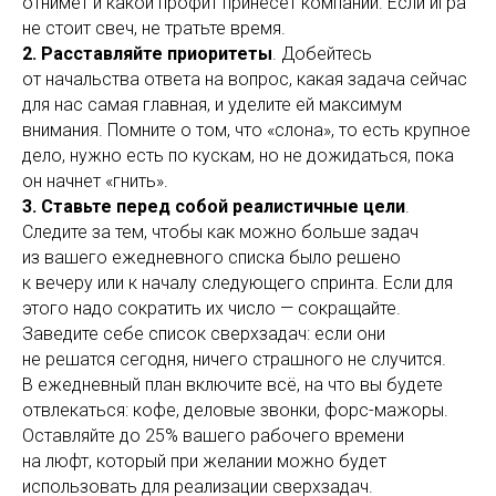
отнимет и какой профит принесет компании. Если игра
не стоит свеч, не тратьте время.
2. Расставляйте приоритеты
. Добейтесь
от начальства ответа на вопрос, какая задача сейчас
для нас самая главная, и уделите ей максимум
внимания. Помните о том, что «слона», то есть крупное
дело, нужно есть по кускам, но не дожидаться, пока
он начнет «гнить».
3. Ставьте перед собой реалистичные цели
.
Следите за тем, чтобы как можно больше задач
из вашего ежедневного списка было решено
к вечеру или к началу следующего спринта. Если для
этого надо сократить их число — сокращайте.
Заведите себе список сверхзадач: если они
не решатся сегодня, ничего страшного не случится.
В ежедневный план включите всё, на что вы будете
отвлекаться: кофе, деловые звонки, форс-мажоры.
Оставляйте до 25% вашего рабочего времени
на люфт, который при желании можно будет
использовать для реализации сверхзадач.