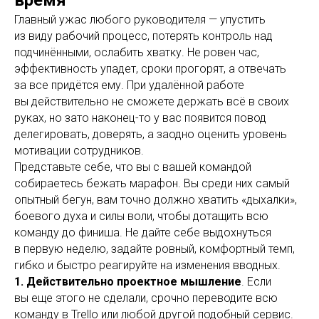
время
Главный ужас любого руководителя — упустить
из виду рабочий процесс, потерять контроль над
подчинёнными, ослабить хватку. Не ровен час,
эффективность упадет, сроки прогорят, а отвечать
за все придётся ему. При удалённой работе
вы действительно не сможете держать всё в своих
руках, но зато наконец-то у вас появится повод
делегировать, доверять, а заодно оценить уровень
мотивации сотрудников.
Представьте себе, что вы с вашей командой
собираетесь бежать марафон. Вы среди них самый
опытный бегун, вам точно должно хватить «дыхалки»,
боевого духа и силы воли, чтобы дотащить всю
команду до финиша. Не дайте себе выдохнуться
в первую неделю, задайте ровный, комфортный темп,
гибко и быстро реагируйте на изменения вводных.
1. Действительно проектное мышление
. Если
вы еще этого не сделали, срочно переводите всю
команду в Trello или любой другой подобный сервис.