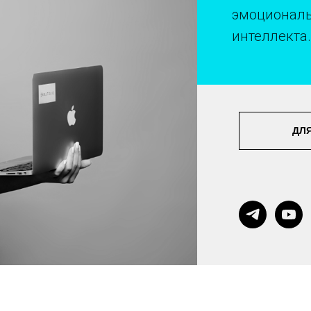
эмоционал
интеллекта.
ДЛ